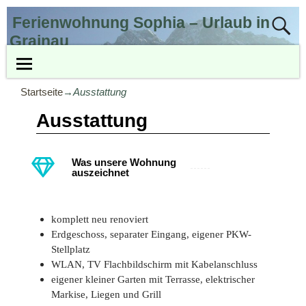
Ferienwohnung Sophia – Urlaub in
Grainau
Ihre Wohlfühloase unter der Zugspitze
Startseite
→
Ausstattung
Ausstattung
Was unsere Wohnung
auszeichnet
komplett neu renoviert
Erdgeschoss, separater Eingang, eigener PKW-
Stellplatz
WLAN, TV Flachbildschirm mit Kabelanschluss
eigener kleiner Garten mit Terrasse, elektrischer
Markise, Liegen und Grill