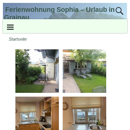
Ferienwohnung Sophia – Urlaub in
Grainau
Ihre Wohlfühloase unter der Zugspitze
Startseite